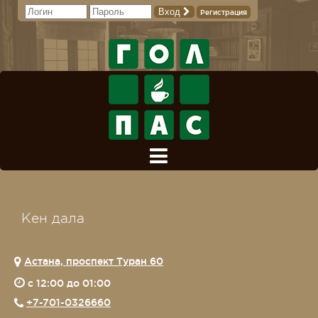
Вход
Регистрация
Кен дала
Астана, проспект Туран 60
c 12:00 до 01:00
+7-701-0326660