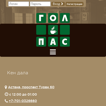
Вход
Регистрация
Кен дала
Астана, проспект Туран 60
c 12:00 до 01:00
+7-701-0326660