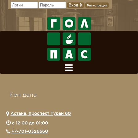
Вход
Регистрация
Кен дала
Астана, проспект Туран 60
c 12:00 до 01:00
+7-701-0326660