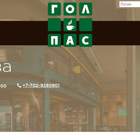
за
+7-702-9280901
2:00