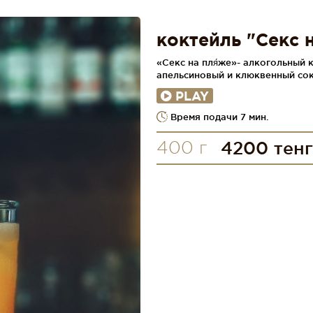
коктейль "Секс 
«Секс на пля́же»- алкогольный 
апельсиновый и клюквенный сок
PLAY
Время подачи 7 мин.
400 г
4200 тен