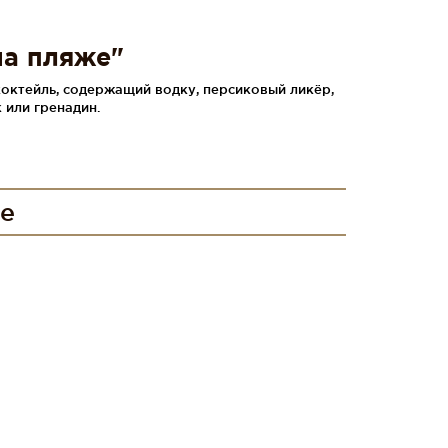
на пляже"
коктейль, содержащий водку, персиковый ликёр,
 или гренадин.
ге