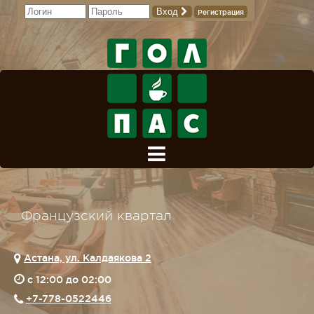
Вход
Регистрация
Французский квартал
Астана, ул. Калдаякова 2
c 12:00 до 02:00
+7-778-0522446