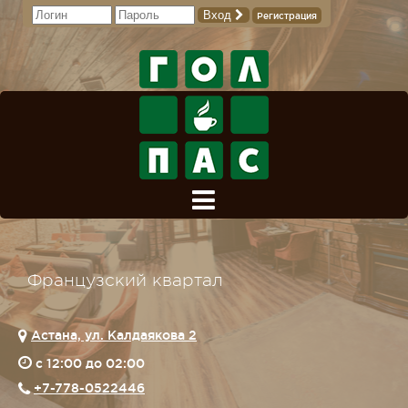
Вход
Регистрация
Французский квартал
Астана, ул. Калдаякова 2
c 12:00 до 02:00
+7-778-0522446