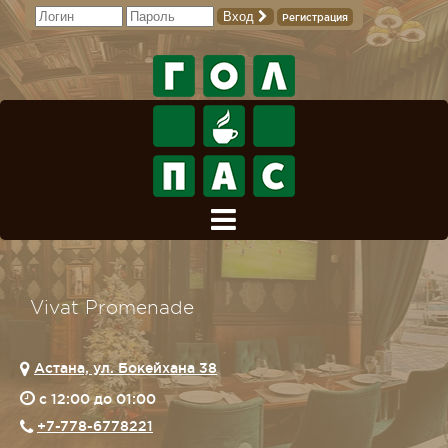
Вход
Регистрация
Vivat Promenade
Астана, ул. Бокейхана 38
c 12:00 до 01:00
+7-778-6778221