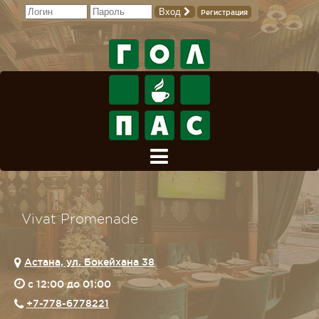
Вход
Регистрация
Vivat Promenade
Астана, ул. Бокейхана 38
c 12:00 до 01:00
+7-778-6778221