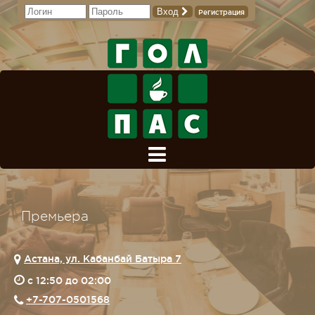
Вход
Регистрация
Премьера
Астана, ул. Кабанбай Батыра 7
c 12:50 до 02:00
+7-707-0501568