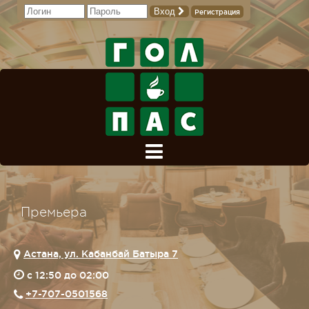
Вход
Регистрация
Премьера
Астана, ул. Кабанбай Батыра 7
c 12:50 до 02:00
+7-707-0501568