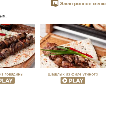
Электронное меню
ым.
з говядины
Шашлык из филе утиного
PLAY
PLAY