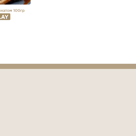
инатом 100гр
LAY