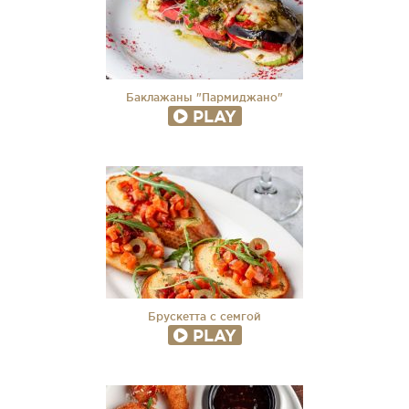
Баклажаны "Пармиджано"
PLAY
Брускетта с семгой
PLAY