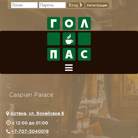
Вход
Регистрация
Caspian Palace
Астана, ул. Бокейхана 6
c 12:00 до 01:00
+7-707-3040019