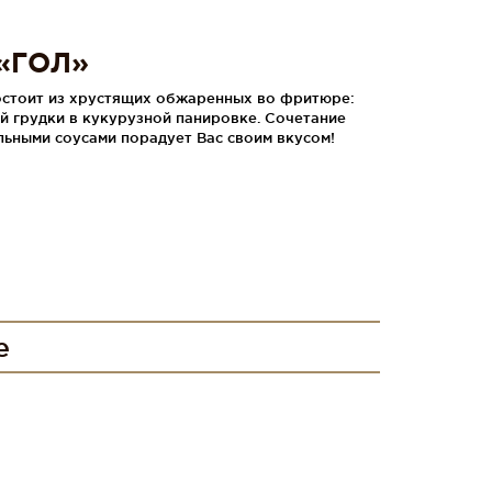
 «ГОЛ»
состоит из хрустящих обжаренных во фритюре:
ой грудки в кукурузной панировке. Сочетание
льными соусами порадует Вас своим вкусом!
е