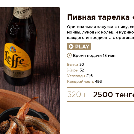
Пивная тарелка
Оригинальная закуска к пиву, 
мойвы, луковых колец, и курин
каждого ингредиента с оригина
PLAY
Время подачи 15 мин.
Белки
30
Жиры
32
Углеводы
21,6
Калорийность
493
320 г
2500 тенг