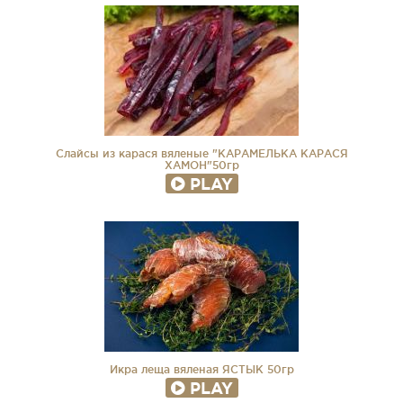
Слайсы из карася вяленые "КАРАМЕЛЬКА КАРАСЯ
ХАМОН"50гр
PLAY
Икра леща вяленая ЯСТЫК 50гр
PLAY