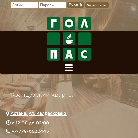
Вход
Регистрация
Французский квартал
Астана, ул. Калдаякова 2
c 12:00 до 02:00
+7-778-0522446