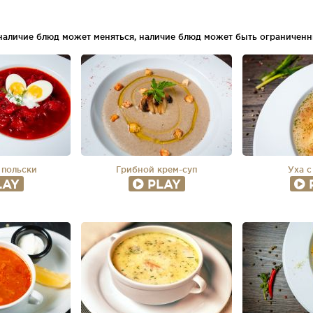
 наличие блюд может меняться, наличие блюд может быть ограниченн
 польски
Грибной крем-суп
Уха с
LAY
PLAY