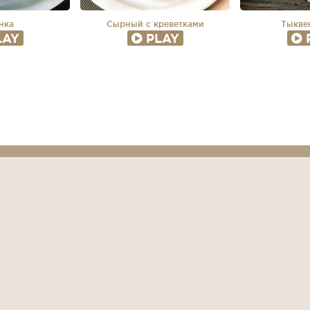
нка
Сырный с креветками
Тыкве
LAY
PLAY