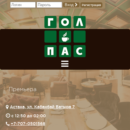
Вход
Регистрация
Премьера
Астана, ул. Кабанбай Батыра 7
c 12:50 до 02:00
+7-707-0501568