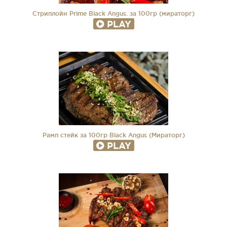
Стриплойн Primе Black Angus. за 100гр (мираторг)
PLAY
Рамп стейк за 100гр Black Angus (Мираторг)
PLAY