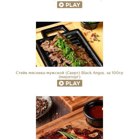
PLAY
Стейк мясника-мужской (Скерт) Black Angus. за 100гр
(мираторг)
PLAY