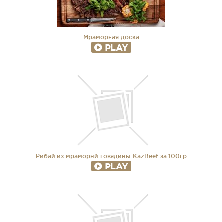
Мраморная доска
PLAY
Рибай из мраморнй говядины KazBeef за 100гр
PLAY