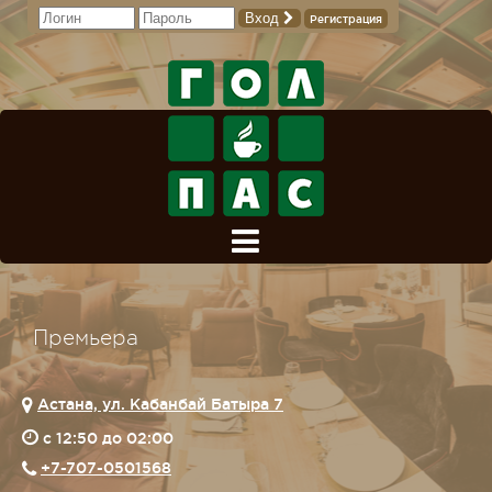
Вход
Регистрация
Премьера
Астана, ул. Кабанбай Батыра 7
c 12:50 до 02:00
+7-707-0501568