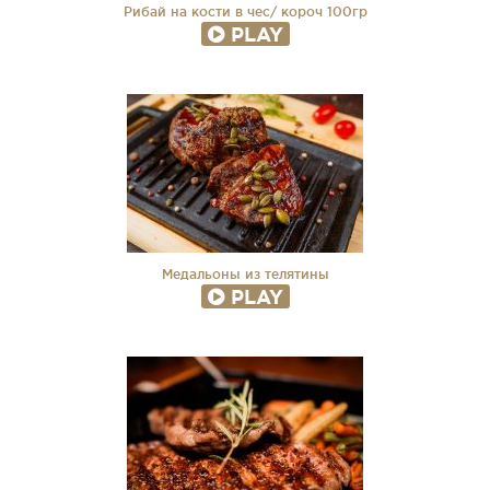
Рибай на кости в чес/ короч 100гр
PLAY
Медальоны из телятины
PLAY