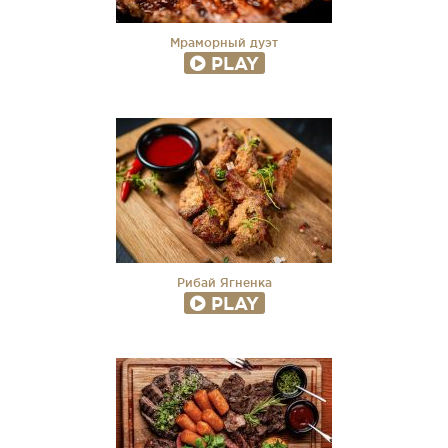
Мраморный дуэт
PLAY
Рибай Ягненка
PLAY