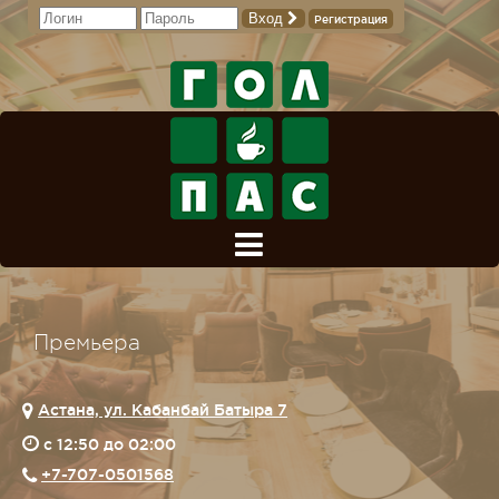
Вход
Регистрация
Премьера
Астана, ул. Кабанбай Батыра 7
c 12:50 до 02:00
+7-707-0501568