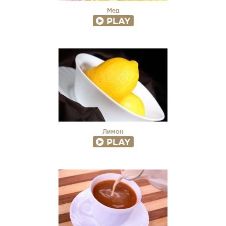
Мед
PLAY
Лимон
PLAY