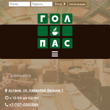
Вход
Регистрация
Премьера
Астана, ул. Кабанбай Батыра 7
c 12:50 до 02:00
+7-707-0501568